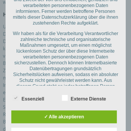
werden wir diese Inhalte umgehend entfernen.
verarbeiteten personenbezogenen Daten
informieren. Ferner werden betroffene Personen
Haftung für Links
mittels dieser Datenschutzerklärung über die ihnen
zustehenden Rechte aufgeklärt.
Unser Angebot enthält ggf. Links zu externen Websites
Dritter, auf deren Inhalte wir keinen Einfluss haben.
Wir haben als für die Verarbeitung Verantwortlicher
zahlreiche technische und organisatorische
Deshalb können wir für diese fremden Inhalte auch
Maßnahmen umgesetzt, um einen möglichst
keine Gewähr übernehmen. Für die Inhalte der
lückenlosen Schutz der über diese Internetseite
verlinkten Seiten ist stets der jeweilige Anbieter oder
verarbeiteten personenbezogenen Daten
Betreiber verantwortlich.
sicherzustellen. Dennoch können Internetbasierte
Datenübertragungen grundsätzlich
Zum Zeitpunkt der Verlinkung wurden die Seiten auf
Sicherheitslücken aufweisen, sodass ein absoluter
mögliche Rechtsverstöße überprüft. Rechtswidrige
Schutz nicht gewährleistet werden kann. Aus
Inhalte waren zum Zeitpunkt der Verlinkung nicht
diesem Grund steht es jeder betroffenen Person
erkennbar.
frei, personenbezogene Daten auch auf
alternativen Wegen, beispielsweise telefonisch, an
Essenziell
Externe Dienste
Eine permanente inhaltliche Kontrolle der verlinkten
uns zu übermitteln.
Seiten ist jedoch ohne konkrete Anhaltspunkte einer
Rechtsverletzung nicht zumutbar.
Begriffsbestimmungen
✓ Alle akzeptieren
Bei Bekanntwerden von Rechtsverletzungen werden wir
Die Datenschutzerklärung beruht auf den
Begrifflichkeiten, die durch den Europäischen
derartige Links umgehend entfernen.