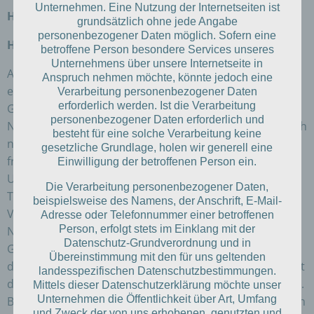
Unternehmen. Eine Nutzung der Internetseiten ist
Haftungsausschluss (Disclaimer)
grundsätzlich ohne jede Angabe
personenbezogener Daten möglich. Sofern eine
Haftung für Inhalte
betroffene Person besondere Services unseres
Unternehmens über unsere Internetseite in
Als Diensteanbieter sind wir gemäß § 7 Abs. 1 TMG für
Anspruch nehmen möchte, könnte jedoch eine
eigene Inhalte auf diesen Seiten nach den allgemeinen
Verarbeitung personenbezogener Daten
erforderlich werden. Ist die Verarbeitung
Gesetzen verantwortlich.
personenbezogener Daten erforderlich und
Nach §§ 8 bis 10 TMG sind wir als Diensteanbieter jedoch
besteht für eine solche Verarbeitung keine
nicht verpflichtet, übermittelte oder gespeicherte
gesetzliche Grundlage, holen wir generell eine
fremde Informationen zu überwachen oder nach
Einwilligung der betroffenen Person ein.
Umständen zu forschen, die auf eine rechtswidrige
Die Verarbeitung personenbezogener Daten,
Tätigkeit hinweisen.
beispielsweise des Namens, der Anschrift, E-Mail-
Verpflichtungen zur Entfernung oder Sperrung der
Adresse oder Telefonnummer einer betroffenen
Person, erfolgt stets im Einklang mit der
Nutzung von Informationen nach den allgemeinen
Datenschutz-Grundverordnung und in
Gesetzen bleiben hiervon unberührt. Eine
Übereinstimmung mit den für uns geltenden
diesbezügliche Haftung ist jedoch erst ab dem Zeitpunkt
landesspezifischen Datenschutzbestimmungen.
der Kenntnis einer konkreten Rechtsverletzung möglich.
Mittels dieser Datenschutzerklärung möchte unser
Unternehmen die Öffentlichkeit über Art, Umfang
Bei Bekanntwerden entsprechender Rechtsverletzungen
und Zweck der von uns erhobenen, genutzten und