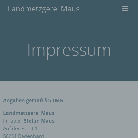
Zum
Landmetzgerei Maus
Inhalt
springen
Impressum
Angaben gemäß § 5 TMG
Landmetzgerei Maus
Inhaber:
Stefan Maus
Auf der Fahrt 1
56291 Badenhard